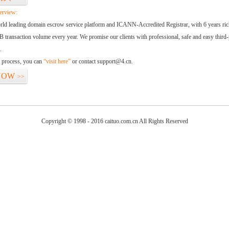
erview:
orld leading domain escrow service platform and ICANN-Accredited Registrar, with 6 years ri
 transaction volume every year. We promise our clients with professional, safe and easy third-
.
d process, you can
“visit here”
or contact support@4.cn.
NOW
>>
Copyright © 1998 - 2016 caituo.com.cn All Rights Reserved