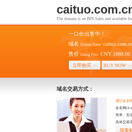
caituo.com.c
The domain is on BIN Sales and av
一口价出售中！
域名
caituo.com.c
Domain Name:
售价
CNY 1888.00
Listing Price:
立即购买
BUY NOW
>>
>>
域名交易方式：
通过金名网(
金名网(4
简单、安
具体交易
我要