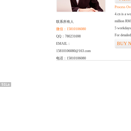
Process Ov
4.cn is a w
million RMB
联系所有人
5 workdays
微信：15810106080
For detaile
QQ：780231698
BUY 
EMAIL：
15810106080@163.com
电话：15810106080
51La